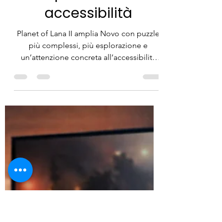
Marco Campanini
6 mar
Tempo di lettura: 7 min
Planet of Lana II. Un
ritorno nel mondo di
Novo tra puzzle,
esplorazione e
accessibilità
Planet of Lana II amplia Novo con puzzle
più complessi, più esplorazione e
un’attenzione concreta all’accessibilità
visiva, audio e interfaccia.