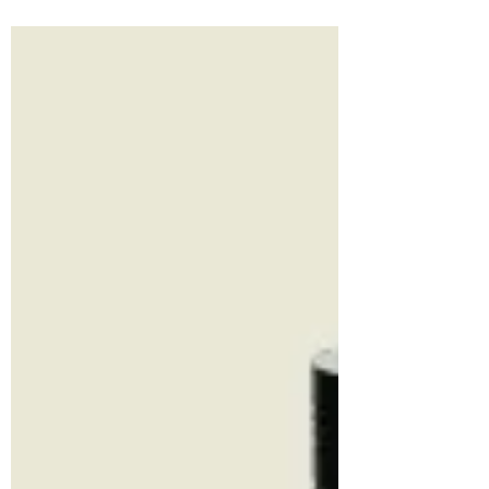
Us Part II continua a essere uno dei
videogiochi più citati quando si parla di
accessibilità. Dalla rimappatura dei
comandi ai preset visivi, uditivi e motori, il
titolo di Naughty Dog mostra come il
game design possa ridurre le barriere e
rendere l’esperienza più inclusiva.