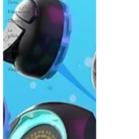
Diritti
Educazione
Gaming
Le
pillole
Non
vedenti
News
Viaggi