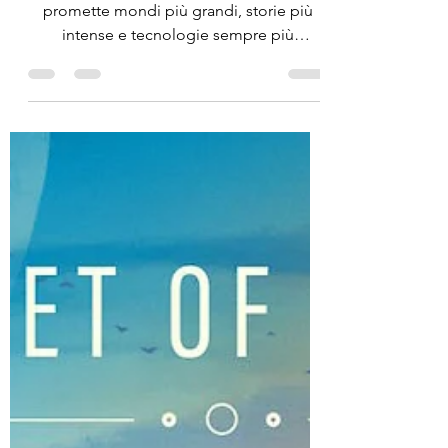
16 mar
Tempo di lettura: 3 min
I videogiochi più
attesi del 2026: quali
saranno davvero
accessibili
Ogni anno il mondo del gaming
promette mondi più grandi, storie più
intense e tecnologie sempre più
avanzate. Ma per milioni di giocatori, la
vera domanda resta un’altra: questo gioco
sarà davvero giocabile anche per me? Il
2026 si preannuncia come un anno
decisivo per l’industria videoludica. Non
solo per i titoli in arrivo, ma per come
questi giochi verranno pensati, progettati
e resi accessibili.