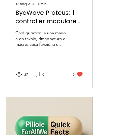
12 mag 2026
∙
4
min
ByoWave Proteus: il
controller modulare
per un gaming
Configurazioni a una mano
accessibile
e da tavolo, rimappatura e
macro: cosa funziona e
cosa valutare per
l’accessibilità. Pro e limiti di
Proteus per persone con
disabilità: layout
personalizzabili e riduzione
27
0
6
della fatica.