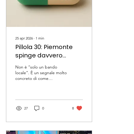
25 apr 2026
∙
1
min
Pillola 30: Piemonte
spinge davvero
sull’inclusione
Non è “solo un bando
lavorativa: contributi
locale”. È un segnale molto
concreto di come
per assumere e
l’accessibilità possa
adattare il posto di
diventare occupazione
reale, non solo
lavoro
dichiarazioni.
27
0
8