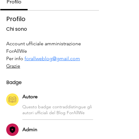
Profilo
Profilo
Chi sono
Account ufficiale amministrazione 
ForAllWe
Per info 
forallweblog@gmail.com
Grazie
Badge
Autore
Questo badge contraddistingue gli
autori ufficiali del Blog ForAllWe
Admin