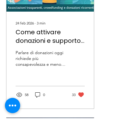
24 feb 2026
∙
3
min
Come attivare
donazioni e supporto
etico
Parlare di donazioni oggi
richiede più
consapevolezza e meno
retorica. In questa guida
scopri come passare dalla
beneficenza impulsiva al
supporto etico: come
valutare associazioni
58
0
33
trasparenti, usare il
crowdfunding con criterio,
scegliere il 5x1000 in modo
strategico e perché le
donazioni ricorrenti sono la
forma di sostegno più
efficace per creare impatto