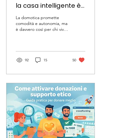
la casa intelligente è
davvero accessibile?
La domotica promette
comodità e autonomia, ma
è davvero così per chi vive
una disabilità? In questo
articolo, esploro in prima
persona quanto una casa
“intelligente” sia davvero
INTELLIGENTE e
92
15
50
accessibile, e dove, invece,
ci sia ancora strada da fare.