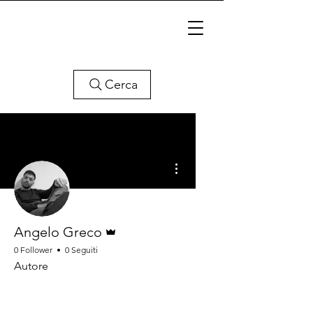
Cerca
Altre azioni
Amministratore
Angelo Greco
0 Follower
0 Seguiti
Autore
Autore
+
4