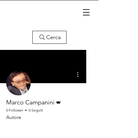
Cerca
Altre azioni
Amministratore
Marco Campanini
0 Follower
0 Seguiti
Autore
Autore
+
4