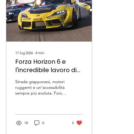
17 lug 2026
∙
8
min
Forza Horizon 6 e
l'incredibile lavoro di
Playground Games
Strade giapponesi, motori
sull'accessibilità
ruggenti e un’accessibilità
sempre più evoluta. Forza
Horizon 6 non è solo una
celebrazione della cultura
automobilistica del Sol
Levante, ma anche un
nuovo punto di riferimento
18
0
5
per il gaming inclusivo.
Conoscete per caso Forza