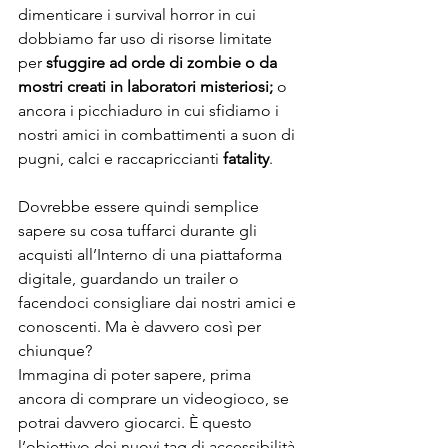
dimenticare i survival horror in cui 
dobbiamo far uso di risorse limitate 
per 
sfuggire ad orde di zombie o da 
mostri creati in laboratori misteriosi;
 o 
ancora i picchiaduro in cui sfidiamo i 
nostri amici in combattimenti a suon di 
pugni, calci e raccapriccianti 
fatality
. 
Dovrebbe essere quindi semplice 
sapere su cosa tuffarci durante gli 
acquisti all’Interno di una piattaforma 
digitale, guardando un trailer o 
facendoci consigliare dai nostri amici e 
conoscenti. Ma è davvero così per 
chiunque?
Immagina di poter sapere, prima 
ancora di comprare un videogioco, se 
potrai davvero giocarci. È questo 
l’obiettivo dei nuovi tag di accessibilità 