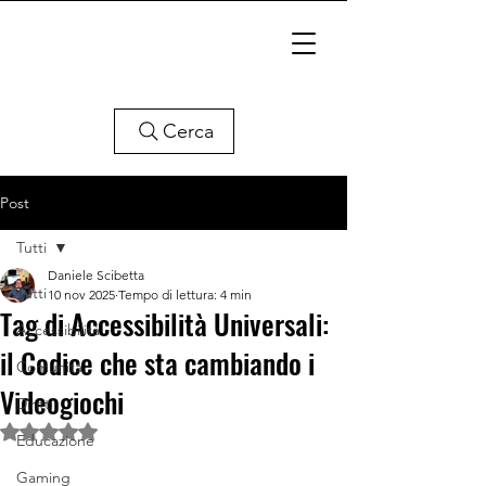
Cerca
Post
Tutti
Daniele Scibetta
Tutti
10 nov 2025
Tempo di lettura: 4 min
Tag di Accessibilità Universali:
Accessibilità
il Codice che sta cambiando i
Comunità
Videogiochi
Diritti
Valutazione NaN stelle su 5.
Educazione
Gaming