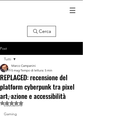
Cerca
Post
Tutti
Marco Campanini
Tutti
5 mag
Tempo di lettura: 5 min
REPLACED: recensione del
Accessibilità
platform cyberpunk tra pixel
Comunità
art, azione e accessibilità
Diritti
Valutazione NaN stelle su 5.
Educazione
Gaming