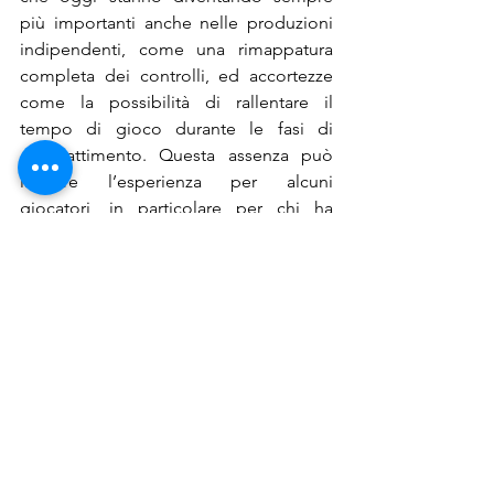
più importanti anche nelle produzioni 
indipendenti, come una rimappatura 
completa dei controlli, ed accortezze 
come la possibilità di rallentare il 
tempo di gioco durante le fasi di 
combattimento. Questa assenza può 
limitare l’esperienza per alcuni 
giocatori, in particolare per chi ha 
difficoltà motorie agli arti superiori o 
necessita di maggiore 
personalizzazione dei controlli..
Le assistenze visive e sonore alternative 
che preannunciano il tipo di colpo del 
nemico durante i combattimenti sono 
un buon inizio, ma da sole non sono 
sufficienti per rendere il gioco 
pienamente accessibile durante i 
momenti più concitati, dove il 