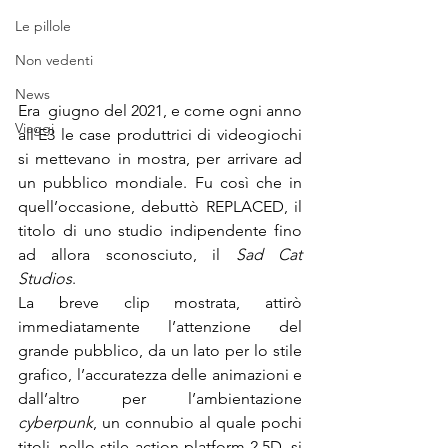
Le pillole
Non vedenti
News
Era  giugno del 2021, e come ogni anno 
Viaggi
all’E3 le case produttrici di videogiochi 
si mettevano in mostra, per arrivare ad 
un pubblico mondiale. Fu così che in 
quell’occasione, debuttò REPLACED, il 
titolo di uno studio indipendente fino 
ad allora sconosciuto, il 
Sad Cat 
Studios
.
La breve clip mostrata, attirò 
immediatamente l’attenzione del 
grande pubblico, da un lato per lo stile 
grafico, l’accuratezza delle animazioni e 
dall’altro per l’ambientazione 
cyberpunk
, un connubio al quale pochi 
titoli, nello stile action platform 2.5D, si 