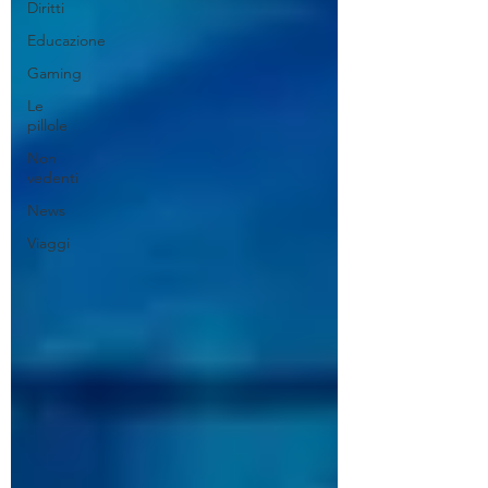
Diritti
Educazione
Gaming
Le
pillole
Non
vedenti
News
Viaggi