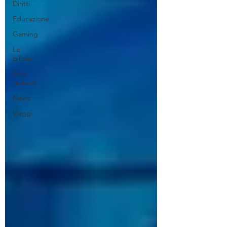
Diritti
Educazione
Gaming
Le
pillole
Non
vedenti
News
Viaggi