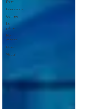
Diritti
Educazione
Gaming
Le
pillole
Non
vedenti
News
Viaggi