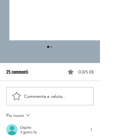
25 commenti
0.0/5 (0)
Commenta e valuta...
Accessibilità Microsoft: l’Xbox
Gaming accessibile:
Adaptive Controller
tracking alle inter
cervello-computer 
Più nuovi
Ospite
3 giorni fa