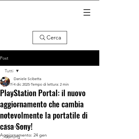
Cerca
Post
Tutti
Daniele Scibetta
Tutti
4 dic 2025
Tempo di lettura: 2 min
PlayStation Portal: il nuovo
Accessibilità
aggiornamento che cambia
Comunità
notevolmente la portatile di
Diritti
casa Sony!
Educazione
Aggiornamento:
24 gen
Gaming