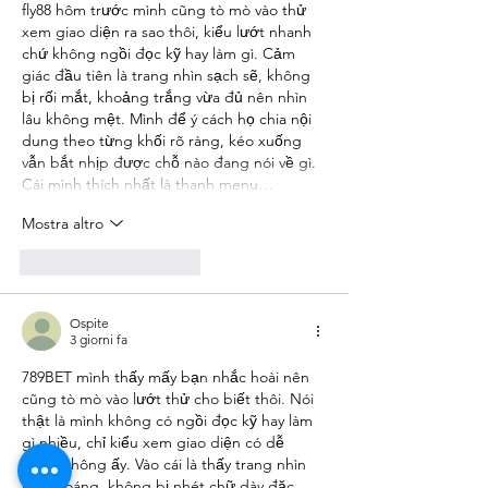
fly88
 hôm trước mình cũng tò mò vào thử 
xem giao diện ra sao thôi, kiểu lướt nhanh 
chứ không ngồi đọc kỹ hay làm gì. Cảm 
giác đầu tiên là trang nhìn sạch sẽ, không 
bị rối mắt, khoảng trắng vừa đủ nên nhìn 
lâu không mệt. Mình để ý cách họ chia nội 
dung theo từng khối rõ ràng, kéo xuống 
vẫn bắt nhịp được chỗ nào đang nói về gì. 
Cái mình thích nhất là thanh menu…
Mostra altro
Mi piace
Rispondi
Ospite
3 giorni fa
789BET
 mình thấy mấy bạn nhắc hoài nên 
cũng tò mò vào lướt thử cho biết thôi. Nói 
thật là mình không có ngồi đọc kỹ hay làm 
gì nhiều, chỉ kiểu xem giao diện có dễ 
dùng không ấy. Vào cái là thấy trang nhìn 
khá thoáng, không bị nhét chữ dày đặc 