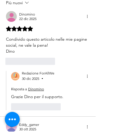
2025)
accessibile
Più nuovi
Dinomino
22 dic 2025
Valutazione 5 stelle su 5.
Condivido questo articolo nelle mie pagine 
social, ne vale la pena!
Dino
Mi piace
Rispondi
Redazione ForAllWe
30 dic 2025
•
Risposta a
Dinomino
Grazie Dino per il supporto.
Mi piace
Rispondi
Eddy_gamer
30 ott 2025