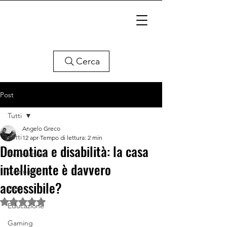
Cerca
Post
Tutti
Angelo Greco
Tutti
12 apr
Tempo di lettura: 2 min
Domotica e disabilità: la casa
Accessibilità
intelligente è davvero
Comunità
accessibile?
Diritti
Valutazione NaN stelle su 5.
Educazione
Gaming