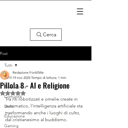
Cerca
Post
Tutti
Redazione ForAllWe
Tutti
19 nov 2025
Tempo di lettura: 1 min
Pillola 8 - AI e Religione
Accessibilità
Valutazione NaN stelle su 5.
Comunità
Tra riti robotizzati e omelie create in 
automatico, l’intelligenza artificiale sta 
Diritti
trasformando anche i luoghi di culto, 
Educazione
dal cristianesimo al buddismo.
Gaming