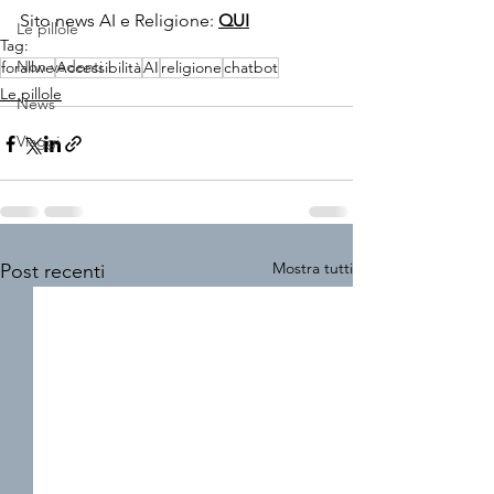
Sito news AI e Religione: 
QUI
Le pillole
Tag:
Non vedenti
forallwe
Accessibilità
AI
religione
chatbot
Le pillole
News
Viaggi
Mostra tutti
Post recenti