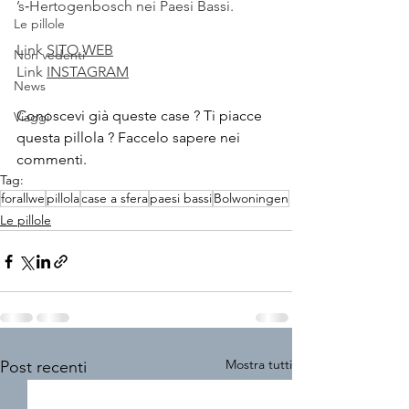
’s‑Hertogenbosch nei Paesi Bassi.
Le pillole
Link 
SITO WEB
Non vedenti
Link 
INSTAGRAM
News
Conoscevi già queste case ? Ti piacce 
Viaggi
questa pillola ? Faccelo sapere nei 
commenti.
Tag:
forallwe
pillola
case a sfera
paesi bassi
Bolwoningen
Le pillole
Mostra tutti
Post recenti