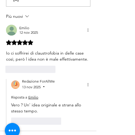
registi ha reso disponibili
digitali
online gratuitamente i propri
Più nuovi
film sulla Palestina
Emilio
12 nov 2025
Valutazione 5 stelle su 5.
Io ci soffrirei di claustrofobia in delle case 
così, però l idea non è male effettivamente.
Mi piace
Rispondi
Redazione ForAllWe
13 nov 2025
•
Risposta a
Emilio
Vero ? Un' idea originale e strana allo 
stesso tempo.
Mi piace
Rispondi