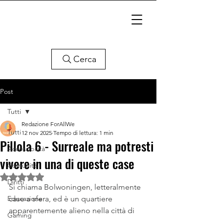
Cerca
Post
Tutti
Redazione ForAllWe
Tutti
12 nov 2025
Tempo di lettura: 1 min
Pillola 6 - Surreale ma potresti
Accessibilità
vivere in una di queste case
Comunità
Valutazione NaN stelle su 5.
Diritti
Si chiama Bolwoningen, letteralmente 
Educazione
case a sfera, ed è un quartiere 
apparentemente alieno nella città di 
Gaming