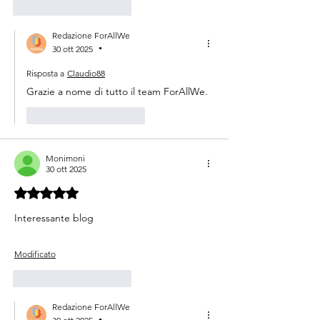
Mi piace
Rispondi
Redazione ForAllWe
30 ott 2025
•
Risposta a
Claudio88
Grazie a nome di tutto il team ForAllWe.
Mi piace
Rispondi
Monimoni
30 ott 2025
Valutazione 5 stelle su 5.
Interessante blog 
Modificato
Mi piace
Rispondi
Redazione ForAllWe
•