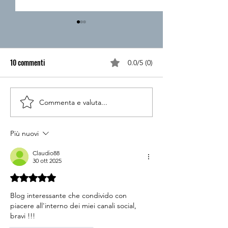
10 commenti
0.0/5 (0)
Commenta e valuta...
Pillola 3 - Puoi conoscere
Pillola 2 - Puoi fare
meglio il mondo digitale con le
valutazione e della
“video pillole”, sempre
competenza digital
Più nuovi
gratuite
gratuito
Claudio88
30 ott 2025
Valutazione 5 stelle su 5.
Blog interessante che condivido con 
piacere all'interno dei miei canali social, 
bravi !!!