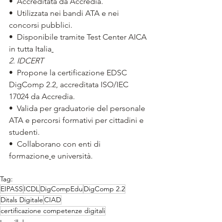
•  Accreditata da Accredia.
•  Utilizzata nei bandi ATA e nei 
concorsi pubblici.
•  Disponibile tramite Test Center AICA 
in tutta Italia
2. IDCERT
•  Propone la certificazione EDSC 
DigComp 2.2, accreditata ISO/IEC 
17024 da Accredia.
•  Valida per graduatorie del personale 
ATA e percorsi formativi per cittadini e 
studenti.
•  Collaborano con enti di 
formazione
e università.
Tag:
EIPASS
ICDL
DigCompEdu
DigComp 2.2
Ditals Digitale
CIAD
certificazione competenze digitali