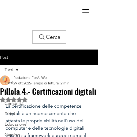
Cerca
Post
Tutti
Redazione ForAllWe
Tutti
29 ott 2025
Tempo di lettura: 2 min
Pillola 4 - Certificazioni digitali
Accessibilità
Valutazione NaN stelle su 5.
Comunità
La certificazione delle competenze 
digitali è un riconoscimento che 
Diritti
attesta le proprie abilità nell'uso del 
Educazione
computer e delle tecnologie digitali, 
Gaming
basato su framework europei come il 