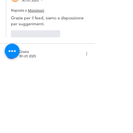
30 ott 2025
Risposta a
Monimoni
Grazie per il feed, siamo a disposizione 
per suggerimenti.
Mi piace
Rispondi
Grazia
30 ott 2025
Valutazione 5 stelle su 5.
Ho trovato questo blog attraverso Flylillo e 
volevo complimentarmi con tutti voi per 
quello che state facendo bravi
Mi piace
Rispondi
Redazione ForAllWe
30 ott 2025
•
Risposta a
Grazia