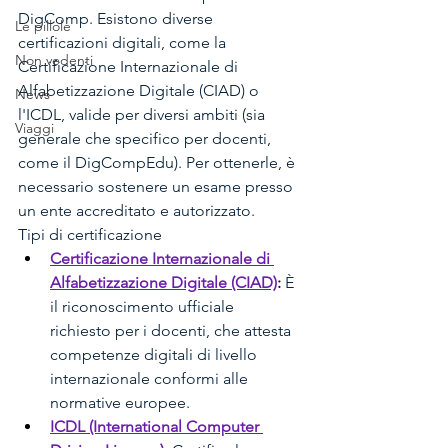
DigComp. Esistono diverse 
Le pillole
certificazioni digitali, come la 
Non vedenti
Certificazione Internazionale di 
Alfabetizzazione Digitale (CIAD) o 
News
l'ICDL, valide per diversi ambiti (sia 
Viaggi
generale che specifico per docenti, 
come il DigCompEdu). Per ottenerle, è 
necessario sostenere un esame presso 
un ente accreditato e autorizzato. 
Tipi di certificazione 
Certificazione Internazionale di 
Alfabetizzazione Digitale (CIAD)
:
 È 
il riconoscimento ufficiale 
richiesto per i docenti, che attesta 
competenze digitali di livello 
internazionale conformi alle 
normative europee. 
ICDL (International Computer 