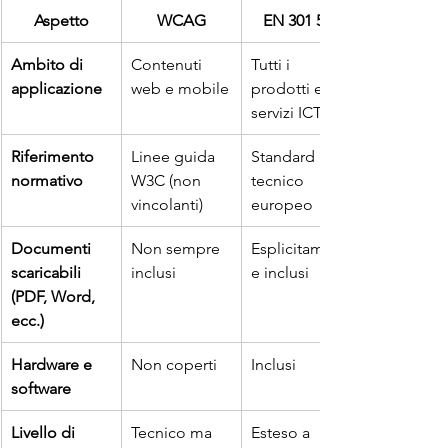
Aspetto
WCAG
EN 301 549
Ambito di 
Contenuti 
Tutti i 
applicazione
web e mobile
prodotti e 
servizi ICT
Riferimento 
Linee guida 
Standard 
normativo
W3C (non 
tecnico 
vincolanti)
europeo
Documenti 
Non sempre 
Esplicitament
scaricabili 
inclusi
e inclusi
(PDF, Word, 
ecc.)
Hardware e 
Non coperti
Inclusi
software
Livello di 
Tecnico ma 
Esteso a 