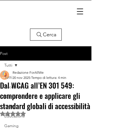
Cerca
Post
Tutti
Redazione ForAllWe
Tutti
20 nov 2025
Tempo di lettura: 4 min
Dal WCAG all’EN 301 549:
Accessibilità
comprendere e applicare gli
Comunità
standard globali di accessibilità
Diritti
Valutazione NaN stelle su 5.
Educazione
Gaming