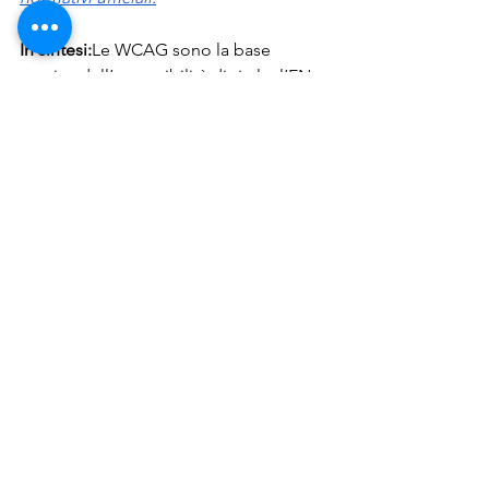
In sintesi:
Le WCAG sono la base 
tecnica dell’accessibilità digitale; l’EN 
301 549 ne rappresenta l’estensione 
normativa e operativa in Europa. 
Conoscere entrambi significa non solo 
rispettare le leggi, ma costruire un web 
davvero per 
tutti
.
Vuoi condividere la tua esperienza 
nell’applicazione di questi standard? 
Raccontacelo nei commenti: ogni 
contributo aiuta a rendere il web più 
accessibile.
Tag:
WCAG
EAA
EN301549
standard accessibilità
Diritti