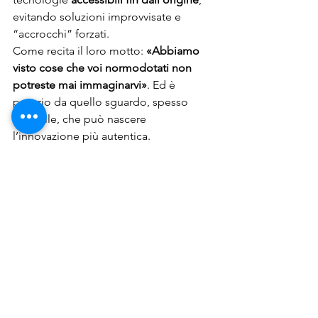
evitando soluzioni improvvisate e 
“accrocchi” forzati.
Come recita il loro motto: 
«Abbiamo 
visto cose che voi normodotati non 
potreste mai immaginarvi»
. Ed è 
proprio da quello sguardo, spesso 
invisibile, che può nascere 
l’innovazione più autentica.
📍 Dove trovare 
TecnologicaMente 
inSuperAbili APS
 — link utili
Se vuoi approfondire 
chi sono, cosa 
fanno e come contattarli
, qui sotto 
trovi i principali riferimenti ufficiali 
dell’associazione:
🔗 
Sito web istituzionale
 — per 