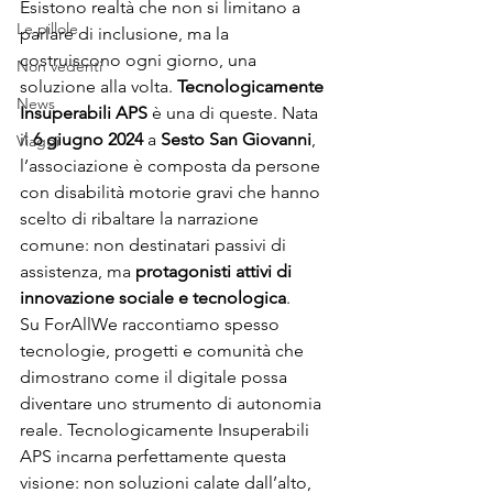
Esistono realtà che non si limitano a 
Le pillole
parlare di inclusione, ma la 
costruiscono ogni giorno, una 
Non vedenti
soluzione alla volta. 
Tecnologicamente 
News
Insuperabili APS
 è una di queste. Nata 
il 
6 giugno 2024
 a 
Sesto San Giovanni
, 
Viaggi
l’associazione è composta da persone 
con disabilità motorie gravi che hanno 
scelto di ribaltare la narrazione 
comune: non destinatari passivi di 
assistenza, ma 
protagonisti attivi di 
innovazione sociale e tecnologica
.
Su ForAllWe raccontiamo spesso 
tecnologie, progetti e comunità che 
dimostrano come il digitale possa 
diventare uno strumento di autonomia 
reale. Tecnologicamente Insuperabili 
APS incarna perfettamente questa 
visione: non soluzioni calate dall’alto, 