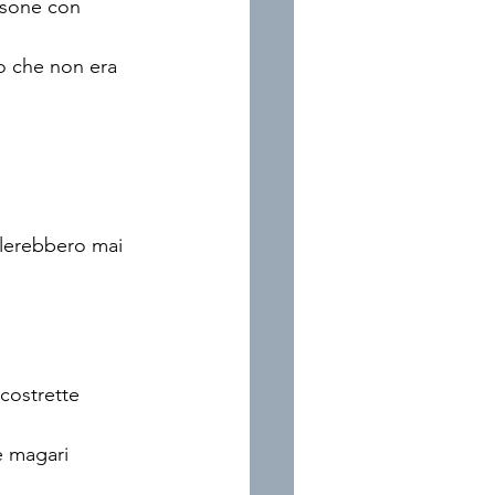
rsone con 
to che non era 
rlerebbero mai 
costrette 
e magari 