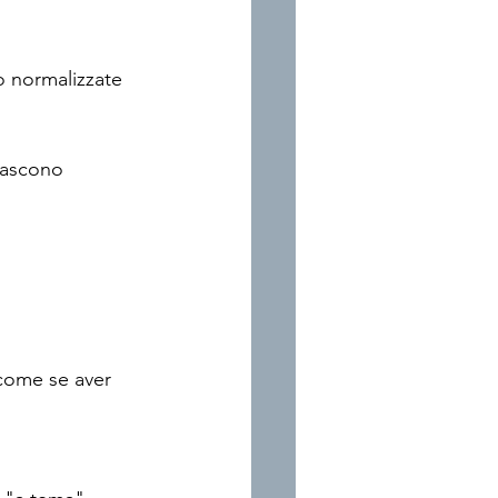
 normalizzate 
 nascono 
 come se aver 