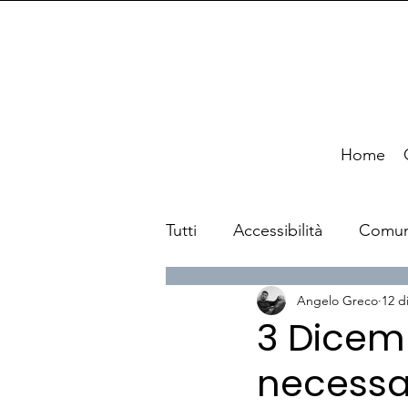
Home
Tutti
Accessibilità
Comun
Angelo Greco
12 d
News
Viaggi
3 Dicem
necessar