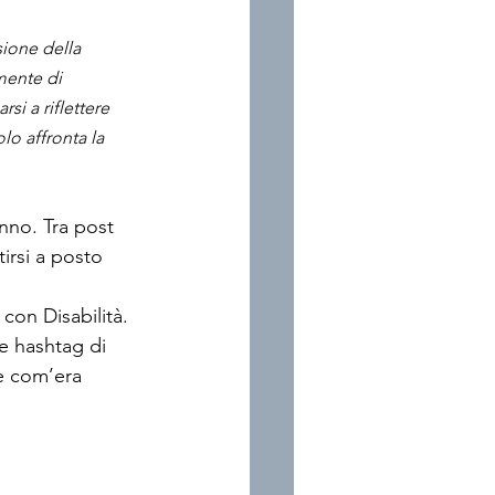
sione della 
mente di 
i a riflettere 
lo affronta la 
nno. Tra post 
irsi a posto 
 con Disabilità.
he hashtag di 
e com’era 