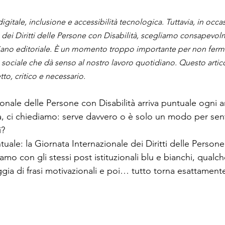
gitale, inclusione e accessibilità tecnologica. Tuttavia, in occa
 dei Diritti delle Persone con Disabilità, scegliamo consapevol
ano editoriale. È un momento troppo importante per non fermars
 sociale che dà senso al nostro lavoro quotidiano. Questo artico
to, critico e necessario.
onale delle Persone con Disabilità arriva puntuale ogni a
ica, ci chiediamo: serve davvero o è solo un modo per sent
i?
uale: la Giornata Internazionale dei Diritti delle Persone
iamo con gli stessi post istituzionali blu e bianchi, qualc
ggia di frasi motivazionali e poi… tutto torna esattament