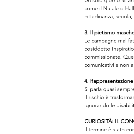
Un solo giorno all’ann
come il Natale o Hal
cittadinanza, scuola
3. Il pietismo masch
Le campagne mal fatte
cosiddetto Inspirati
commissionate. Quest
comunicativi e non a s
4. Rappresentazione 
Si parla quasi sempre
Il rischio è trasform
ignorando le disabili
CURIOSITÀ: IL CO
Il termine è stato con