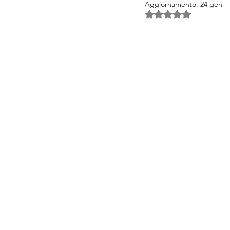
Aggiornamento:
24 gen
Valutazione NaN ste