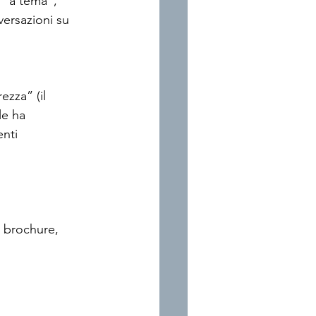
i "a tema", 
ersazioni su 
ezza” (il 
le ha 
nti 
a brochure, 