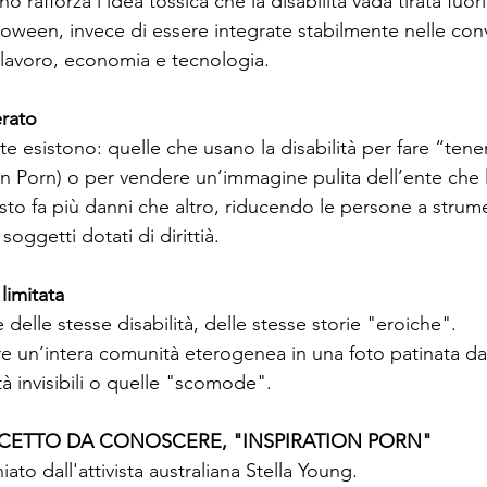
o rafforza l’idea tossica che la disabilità vada tirata fuor
loween, invece di essere integrate stabilmente nelle conv
, lavoro, economia e tecnologia.
erato
 esistono: quelle che usano la disabilità per fare “tener
on Porn) o per vendere un’immagine pulita dell’ente che 
o fa più danni che altro, riducendo le persone a strume
oggetti dotati di dirittià.
limitata
 delle stesse disabilità, delle stesse storie "eroiche".
are un’intera comunità eterogenea in una foto patinata d
tà invisibili o quelle "scomode".
NCETTO DA CONOSCERE, "INSPIRATION PORN"
iato dall'attivista australiana Stella Young.