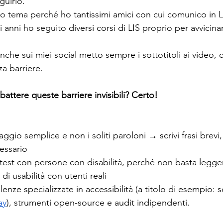
guirlo.
 tema perché ho tantissimi amici con cui comunico in LI
i anni ho seguito diversi corsi di LIS proprio per avvicinar
che sui miei social metto sempre i sottotitoli ai video, c
a barriere.
ttere queste barriere invisibili? Certo! 
ggio semplice e non i soliti paroloni → scrivi frasi brevi,
essario
test con persone con disabilità, perché non basta legg
di usabilità con utenti reali
enze specializzate in accessibilità (a titolo di esempio: 
ay
), strumenti open-source e audit indipendenti.