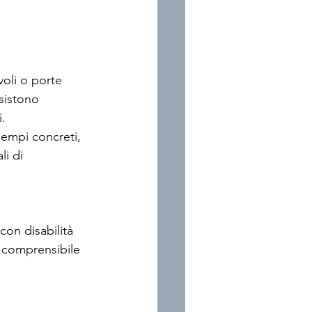
oli o porte 
esistono 
. 
empi concreti, 
li di 
con disabilità 
, comprensibile 