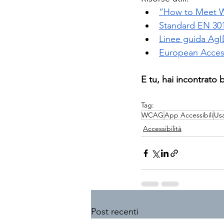
“How to Meet W
Standard EN 301
Linee guida AgID 
European Access
E tu, hai incontrato b
Tag:
WCAG
App Accessibili
Usa
Accessibilità
Post recenti