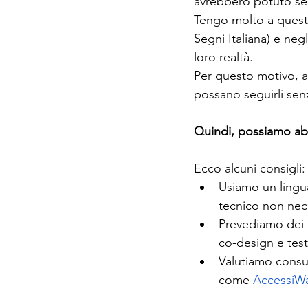
avrebbero potuto se
Tengo molto a questo
Segni Italiana) e negl
loro realtà. 
Per questo motivo, an
possano seguirli senz
Quindi, possiamo abba
Ecco alcuni consigli:
Usiamo un lingua
tecnico non nec
Prevediamo dei 
co-design e test 
Valutiamo consul
come 
AccessiW