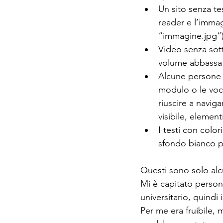
Un sito senza te
reader e l’immag
“immagine.jpg”)
Video senza sott
volume abbassat
Alcune persone n
modulo o le voc
riuscire a navig
visibile, element
I testi con colo
sfondo bianco pos
Questi sono solo alc
Mi è capitato person
universitario, quindi 
Per me era fruibile, 