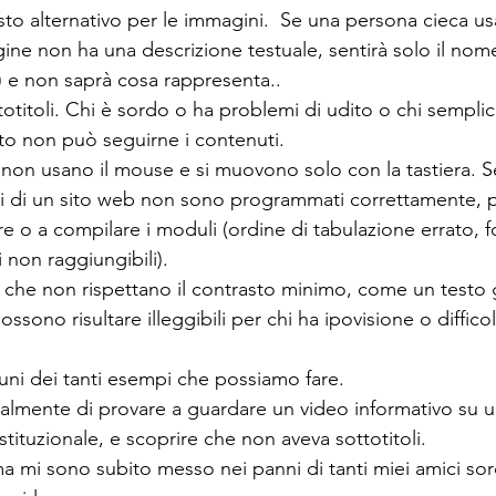
sto alternativo per le immagini.  Se una persona cieca u
ine non ha una descrizione testuale, sentirà solo il nome 
 e non saprà cosa rappresenta..
otitoli. Chi è sordo o ha problemi di udito o chi semplic
o non può seguirne i contenuti.
on usano il mouse e si muovono solo con la tastiera. Se
i di un sito web non sono programmati correttamente, 
are o a compilare i moduli (ordine di tabulazione errato, 
i non raggiungibili).
ri che non rispettano il contrasto minimo, come un testo 
sono risultare illeggibili per chi ha ipovisione o difficolt
uni dei tanti esempi che possiamo fare.
almente di provare a guardare un video informativo su un
istituzionale, e scoprire che non aveva sottotitoli. 
ma mi sono subito messo nei panni di tanti miei amici so