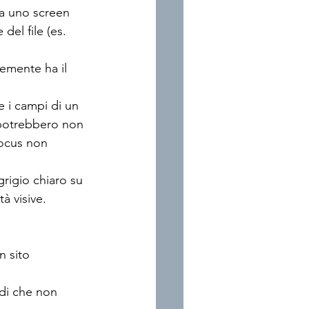
sa uno screen 
del file (es. 
emente ha il 
 i campi di un 
potrebbero non 
focus non 
grigio chiaro su 
à visive.
 sito 
rdi che non 