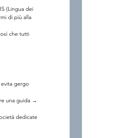
S (Lingua dei 
mi di più alla 
osì che tutti 
 evita gergo 
ere una guida → 
società dedicate 