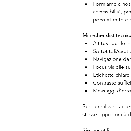
Formiamo a nostr
accessibilità, p
poco attento e e
Mini-checklist tecnic
Alt text per le 
Sottotitoli/capti
Navigazione da t
Focus visibile su
Etichette chiare
Contrasto suffic
Messaggi d’erro
Rendere il web accessi
stesse opportunità d
Risorse utili: