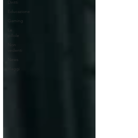
Diritti
Educazione
Gaming
Le
pillole
Non
vedenti
News
Viaggi