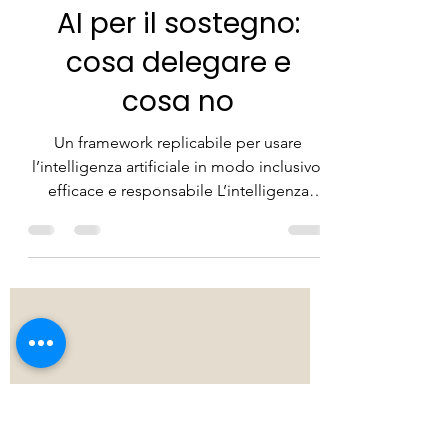
Redazione ForAllWe
13 apr
Tempo di lettura: 6 min
AI per il sostegno:
cosa delegare e
cosa no
Un framework replicabile per usare
l’intelligenza artificiale in modo inclusivo,
efficace e responsabile L’intelligenza
artificiale sta entrando nelle scuole con
una promessa concreta: ridurre carico di
lavoro, aumentare personalizzazione e
rendere più accessibili materiali e
attività.Per chi lavora nel sostegno, però,
la domanda non è “posso usarla?”, ma