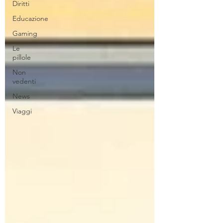
Diritti
Educazione
Gaming
Le
pillole
Non
vedenti
News
Viaggi