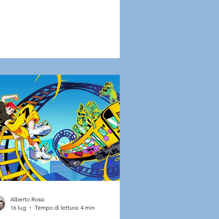
istono. Carrozzine danneggiate o
rrite, assistenza insufficiente, bagni
ccessibili e, nei casi peggiori, perfino
rifiuto dell'imbarco. L'ultimo episodio
coinvolto la Nazionale italiana di
werchair Football, rimasta bloccata
l'aeroporto di Roma Fiumicino
nostante la compagnia aerea avesse
orizzato da mesi il tr
Alberto Rossi
16 lug
Tempo di lettura: 4 min