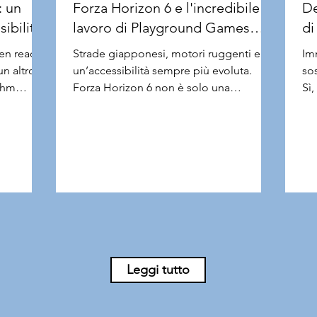
: un
Forza Horizon 6 e l'incredibile
De
ibilità
lavoro di Playground Games
di
sull'accessibilità
en reader
Strade giapponesi, motori ruggenti e
Im
n altro
un’accessibilità sempre più evoluta.
sos
ythm
Forza Horizon 6 non è solo una
Sì
mo titolo
celebrazione della cultura
fli
nuto
automobilistica del Sol Levante, ma
amb
tà visiva
anche un nuovo punto di riferimento per
è 
citamente
il gaming inclusivo. Conoscete per caso
di
n
Forza Horizon 6? È quel titolo che già
Pl
asa
nell’Early Access, prima ancora del
Nin
 dei suoi
lancio ufficiale, aveva sfiorato i 200.000
not
le. Quindi,
giocatori contemporanei su Steam.
aff
so la
Complessivamente nella prima
ha
settimana dal lancio, considerando le
co
Leggi tutto
piattaforme,