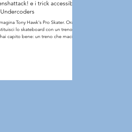
nshattack! e i trick accessibili
 Undercoders
magina Tony Hawk's Pro Skater. Ora
tituisci lo skateboard con un treno.
, hai capito bene: un treno che macina
p, grind e acrobazie attraverso
ienti colorati a velocità folle. Questo
Denshattack!, il nuovo action platform
 Undercoders in arrivo su PC,
ayStation 5, Xbox Series X/S e
tendo Switch 2 il 15 luglio. Ma la vera
izia non è solo l'assurdità
ascinante del concept: gli sviluppatori
nno dedicato un approfondimento
mpleto alle funzionalità