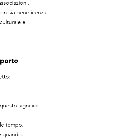
associazioni.
non sia beneficenza.
culturale e
pporto
etto:
questo significa
ede tempo,
re quando: