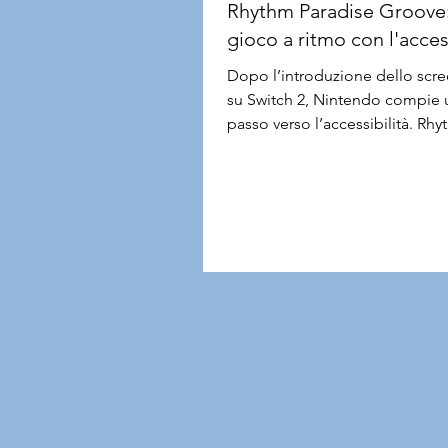
Rhythm Paradise Groove
gioco a ritmo con l'access
Dopo l’introduzione dello scre
su Switch 2, Nintendo compie u
passo verso l’accessibilità. Rh
Paradise Groove è infatti il pri
in cui gli sviluppatori hanno te
conto dei giocatori con disabili
fin dall'inizio, lavorando espli
per accogliere le loro richieste. È u
cambiamento epocale per la c
giapponese, che trasforma uno
titoli da giocabile ad accessibi
appena è uscito, abbiamo acce
Switch 2 e ci