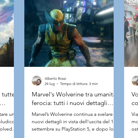
Alberto Rossi
24 lug
Tempo di lettura: 3 min
 tutte
Marvel's Wolverine tra umanità e
Vo
ferocia: tutti i nuovi dettagli
co
atori
svelati al Comic-Con
le
ntare uno
Marvel’s Wolverine continua a svelare
Via
oludico
nuovi dettagli in vista dell'uscita del 15
mo
olved
settembre su PlayStation 5, e dopo lo
os
re un
Story Trailer mostrato al San Diego
pa