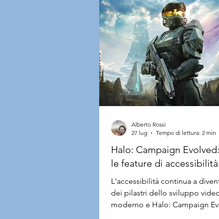
Alberto Rossi
27 lug
Tempo di lettura: 2 min
Halo: Campaign Evolved:
le feature di accessibilità
confermate dagli svilupp
L'accessibilità continua a dive
dei pilastri dello sviluppo vide
moderno e Halo: Campaign Ev
sembra intenzionato a compie