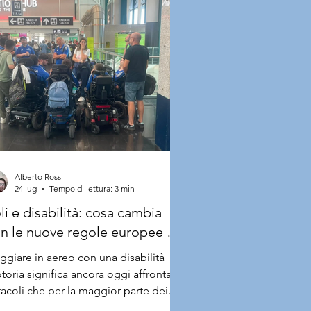
Alberto Rossi
24 lug
Tempo di lettura: 3 min
li e disabilità: cosa cambia
n le nuove regole europee e
 sfide ancora aperte
ggiare in aereo con una disabilità
toria significa ancora oggi affrontare
tacoli che per la maggior parte dei
sseggeri semplicemente non