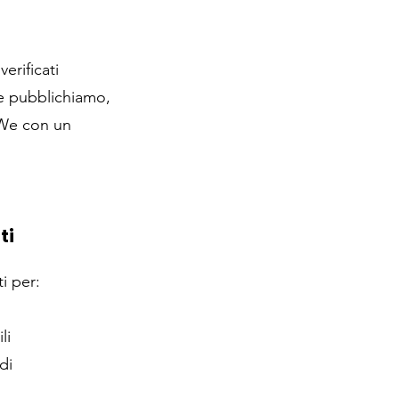
verificati
 e pubblichiamo,
lWe con un
ti
ti per:
li
di