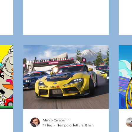
ezione.
Comic-Con arrivano interessanti
es
ubblicato
retroscena sul lavoro svolto da Liam
sma
icato a
McIntyre, l'attore che interpreta Logan.
ina
anno ai
Per dare vita al lato più feroce del
il 
sperienza
mutante, l'interprete ha raccontato di
ha 
essersi ispirato perfino al
Po
ere il
comportamento degli animali,
al
possibile.
spingendosi in un territorio recitativo
no
che non affrontava dai tempi
aut
dell'accademi
Marco Campanini
17 lug
Tempo di lettura: 8 min