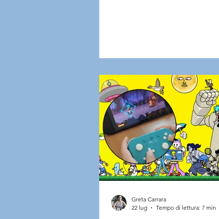
passo importante in questa dir
Gli sviluppatori hanno infatti p
un lungo approfondimento ded
tutte le opzioni che permetter
giocatori di personalizzare l'e
in base alle proprie esigenze,
confermando l'obiettivo di rend
nuovo capitolo il più inclusivo 
Come spiegato dal team, l
Greta Carrara
22 lug
Tempo di lettura: 7 min