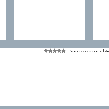
Valutazione 0 stelle su 5.
Non ci sono ancora valuta
Pillola 23 - Casa Ameglio:
Pill
da ex albergo a spazio per
Quan
fragilità, una nuova casa
dive
per tutti