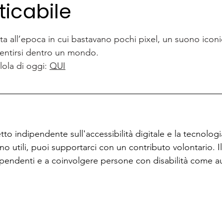
icabile
lle su 5.
rta all’epoca in cui bastavano pochi pixel, un suono iconi
entirsi dentro un mondo.
llola di oggi: 
QUI
o indipendente sull'accessibilità digitale e la tecnologia 
ono utili, puoi supportarci con un contributo volontario. 
dipendenti e a coinvolgere persone con disabilità come aut