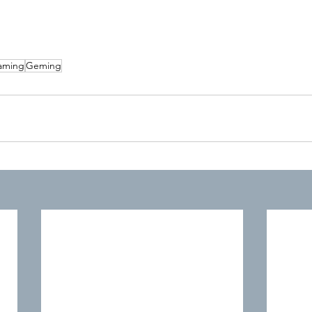
aming
Geming