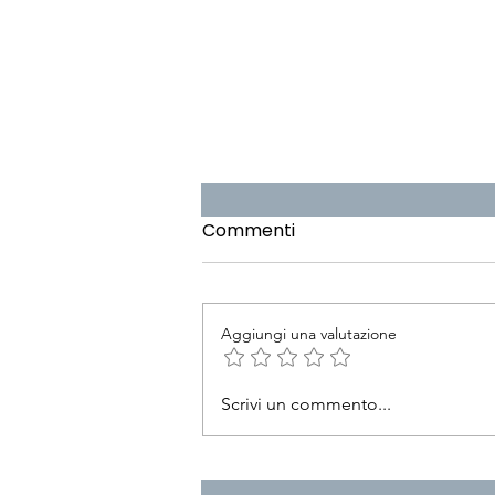
Commenti
Aggiungi una valutazione
Pillola 24 - Google Genie 3
Scrivi un commento...
e l’IA che spaventa
l’industria videoludica