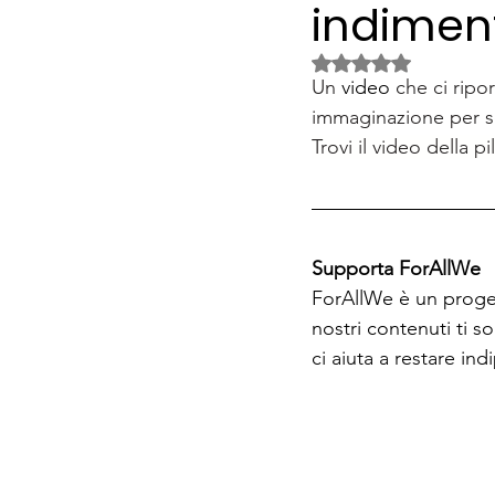
indiment
Valutazione NaN ste
Un 
video
 che ci ripo
immaginazione per s
Trovi il video della pi
Supporta ForAllWe
ForAllWe è un progett
nostri contenuti ti s
ci aiuta a restare in