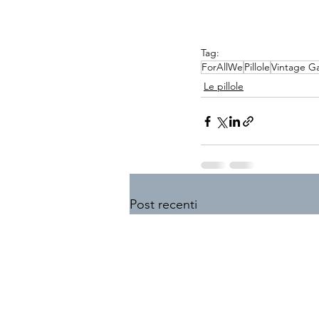
Tag:
ForAllWe
Pillole
Vintage G
Le pillole
Post recenti