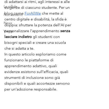
di adattarsi ai ritmi, agli interessi e alle 
Le pillole
esigenze di ciascuno studente. Per un 
blog come 
ForAllWe
 che mette al 
Non vedenti
centro digitale e disabilità, la sfida è 
News
doppia: sfruttare la potenza dell’AI per 
personalizzare l’apprendimento 
senza 
Viaggi
lasciare indietro
 gli studenti con 
bisogni speciali e creare una scuola 
che si adatta a te.
In questo articolo esploriamo come 
funzionano le piattaforme di 
apprendimento adattivo, quali 
evidenze esistono sull’efficacia, quali 
strumenti di inclusione sono già 
disponibili e quali accortezze servono 
per un’adozione responsabile.