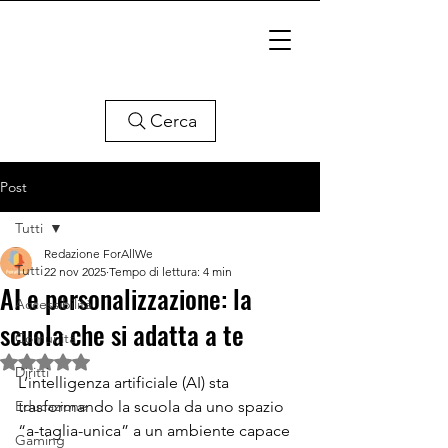
Cerca
Post
Tutti
Redazione ForAllWe
Tutti
22 nov 2025
Tempo di lettura: 4 min
AI e personalizzazione: la
Accessibilità
scuola che si adatta a te
Comunità
Valutazione NaN stelle su 5.
Diritti
L’intelligenza artificiale (AI) sta 
Educazione
trasformando la scuola da uno spazio 
“a-taglia-unica” a un ambiente capace 
Gaming