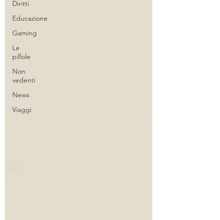
Diritti
Educazione
Gaming
Le
pillole
Non
vedenti
News
Viaggi