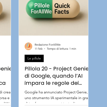
Redazione ForAllWe
11 feb
Tempo di lettura: 1 min
Le pillole
Genie 3
Pillola 20 - Project Genie
di Google, quando l’AI
ica
impara le regole dei
mondi di gioco
i creare
Google ha annunciato Project Genie,
osservando
orsa e
uno strumento IA sperimentale in grado
e l’AI
di trasformare prompt testuali o