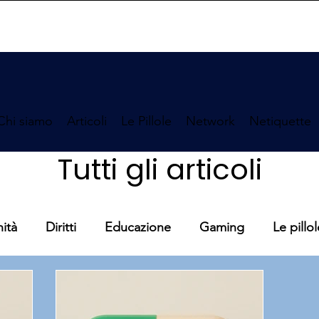
Chi siamo
Articoli
Le Pillole
Network
Netiquette
Tutti gli articoli
ità
Diritti
Educazione
Gaming
Le pillol