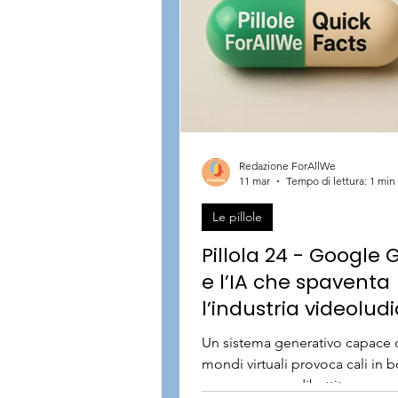
Redazione ForAllWe
11 mar
Tempo di lettura: 1 min
Le pillole
Pillola 24 - Google 
e l’IA che spaventa
l’industria videolud
Un sistema generativo capace d
mondi virtuali provoca cali in b
apre un nuovo dibattito su com