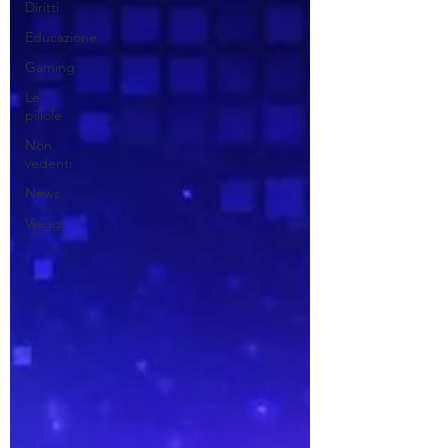
Diritti
Educazione
Gaming
Le
pillole
Non
vedenti
News
Viaggi