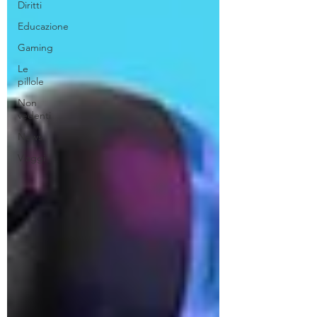
Diritti
Educazione
Gaming
Le
pillole
Non
vedenti
News
Viaggi