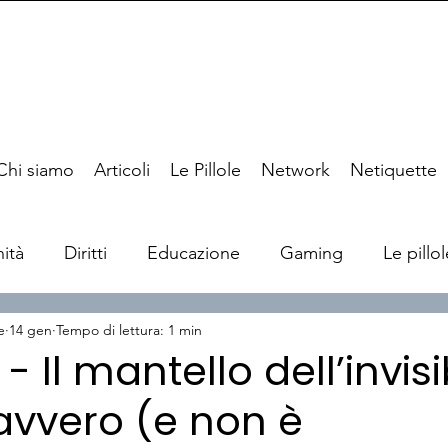
Chi siamo
Articoli
Le Pillole
Network
Netiquette
ità
Diritti
Educazione
Gaming
Le pillol
e
14 gen
Tempo di lettura: 1 min
6 - Il mantello dell’invisi
avvero (e non è