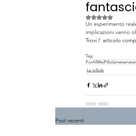
fantasc
Valutazione NaN ste
Un esperimento reale
implicazioni vanno ol
Trovi l' articolo comp
Tag:
ForAllWe
Pillola
metamater
Le pillole
Post recenti