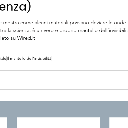
ienza)
lle su 5.
 mostra come alcuni materiali possano deviare le onde r
tre la scienza, è un vero e proprio 
mantello dell’invisibili
leto su 
Wired.it
iale
Il mantello dell’invisibilità