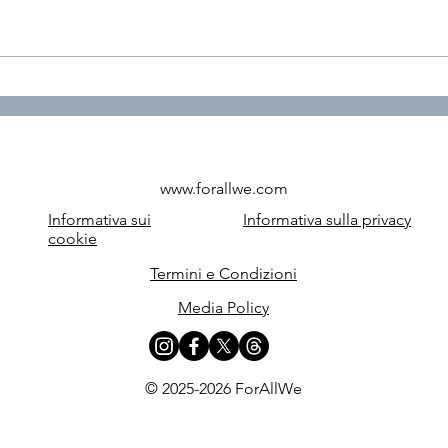
Pillola 14 - Play Able:
Pill
quando il lavoro diventa
digi
accessibile anche
quan
attraverso il gioco
dive
www.forallwe.com
Informativa sui
Informativa sulla privacy
cookie
Termini e Condizioni
Media Policy
© 2025-2026 ForAllWe