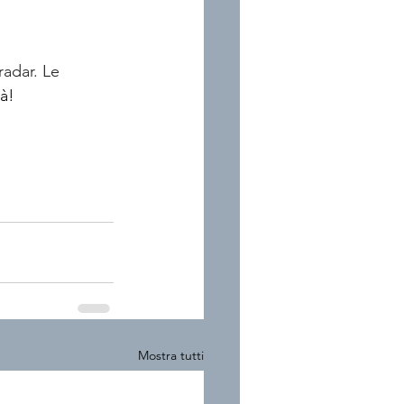
adar. Le 
tà!
Mostra tutti