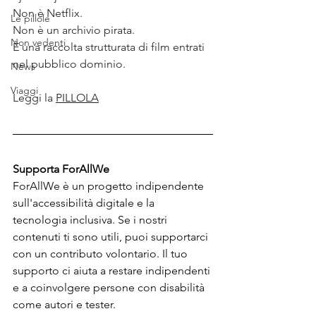
Non è Netflix.
Le pillole
Non è un archivio pirata.
Non vedenti
È una raccolta strutturata di film entrati 
nel pubblico dominio.
News
Viaggi
Leggi la 
PILLOLA
Supporta ForAllWe
ForAllWe è un progetto indipendente 
sull'accessibilità digitale e la 
tecnologia inclusiva. Se i nostri 
contenuti ti sono utili, puoi supportarci 
con un contributo volontario. Il tuo 
supporto ci aiuta a restare indipendenti 
e a coinvolgere persone con disabilità 
come autori e tester.