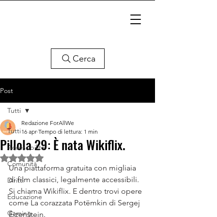
Cerca
Post
Tutti
Redazione ForAllWe
Tutti
16 apr
Tempo di lettura: 1 min
Pillola 29: È nata Wikiflix.
Accessibilità
Valutazione NaN stelle su 5.
Comunità
Una piattaforma gratuita con migliaia 
di film classici, legalmente accessibili.
Diritti
Si chiama Wikiflix. E dentro trovi opere 
Educazione
come La corazzata Potëmkin di Sergej 
Gaming
Ėjzenštejn.