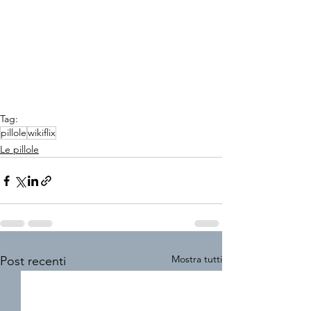
Tag:
pillole
wikiflix
Le pillole
Mostra tutti
Post recenti